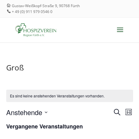
Gustav-Weißkopf-Straße 9, 90768 Fürth
+ 49 (0) 911 979 0546 0
Groß
Es sind keine anstehenden Veranstaltungen vorhanden.
Verans
Ver
Anstehende
Suche
Liste
Ans
Such-
Datum
Vergangene Veranstaltungen
Nav
wählen.
und